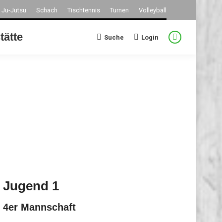
Ju-Jutsu
Schach
Tischtennis
Turnen
Volleyball
tätte
Suche
Login
Search:
Facebook
page
opens
in
new
window
Jugend 1
4er Mannschaft