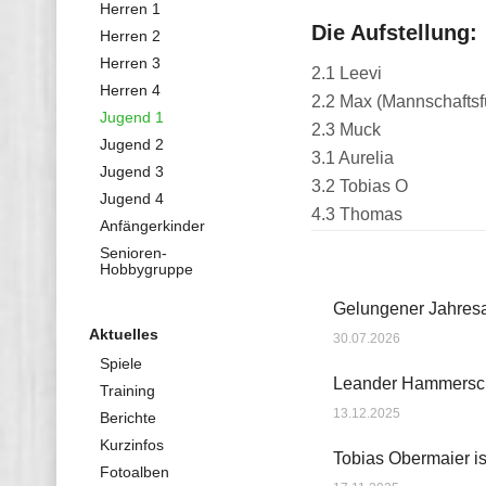
Herren 1
Die Aufstellung:
Herren 2
Herren 3
2.1 Leevi
Herren 4
2.2 Max (Mannschaftsf
Jugend 1
2.3 Muck
Jugend 2
3.1 Aurelia
Jugend 3
3.2 Tobias O
Jugend 4
4.3 Thomas
Anfängerkinder
Senioren-
Hobbygruppe
Gelungener Jahresa
Aktuelles
30.07.2026
Spiele
Leander Hammerschm
Training
13.12.2025
Berichte
Kurzinfos
Tobias Obermaier i
Fotoalben