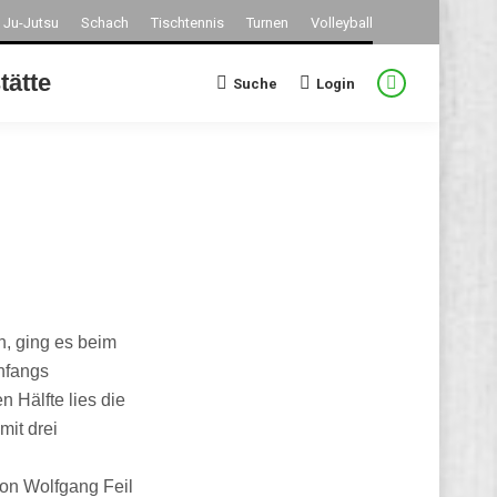
Ju-Jutsu
Schach
Tischtennis
Turnen
Volleyball
tätte
Suche
Login
Search:
Facebook
page
opens
in
new
window
n, ging es beim
nfangs
n Hälfte lies die
it drei
von Wolfgang Feil