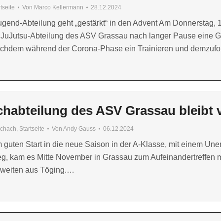
tseite
Von
Marco Kellermann
28.12.2024
ugend-Abteilung geht „gestärkt“ in den Advent Am Donnerstag, 
e JuJutsu-Abteilung des ASV Grassau nach langer Pause eine G
achdem während der Corona-Phase ein Trainieren und demzuf
habteilung des ASV Grassau bleibt 
chach
,
Startseite
Von
Andy Gauss
06.12.2024
guten Start in die neue Saison in der A-Klasse, mit einem Un
g, kam es Mitte November in Grassau zum Aufeinandertreffen 
zweiten aus Töging.…