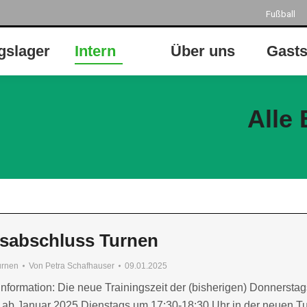
Fußball
gslager
Intern
Über uns
Gasts
Alle
sabschluss Turnen
urnen
Von
Petra Schafhauser
09.01.2025
Information: Die neue Trainingszeit der (bisherigen) Donnerst
t ab Januar 2025 Dienstags um 17:30-18:30 Uhr in der neuen Tu