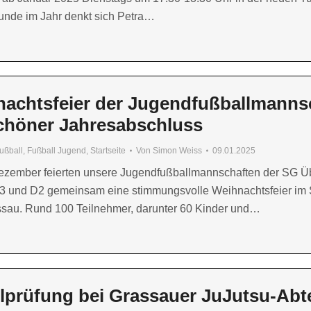
tunde im Jahr denkt sich Petra…
achtsfeier der Jugendfußballmanns
chöner Jahresabschluss
ußball
,
Fußball Jugend
,
Startseite
Von
Simon Weiss
09.01.2025
ezember feierten unsere Jugendfußballmannschaften der SG Ü
3 und D2 gemeinsam eine stimmungsvolle Weihnachtsfeier im 
sau. Rund 100 Teilnehmer, darunter 60 Kinder und…
lprüfung bei Grassauer JuJutsu-Abt