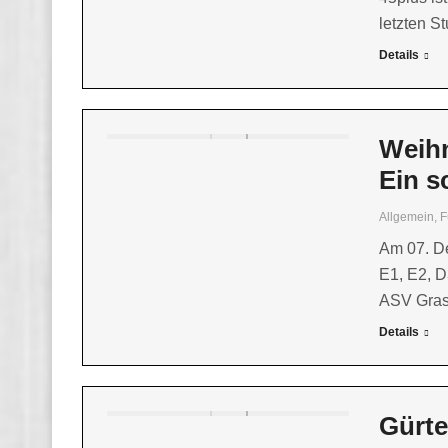
letzten S
Details
Weihn
Ein s
Allgemein
,
F
Am 07. D
E1, E2, D
ASV Gras
Details
Gürte