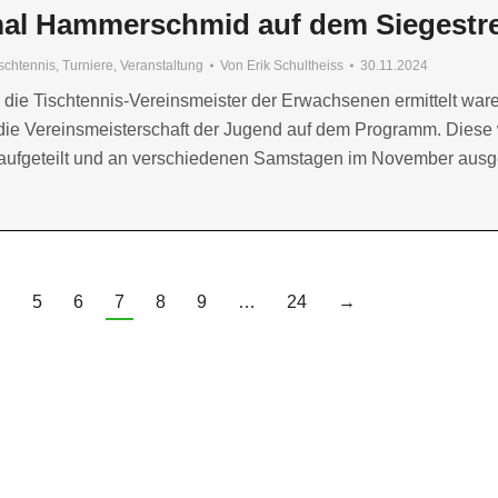
mal Hammerschmid auf dem Siegestr
schtennis
,
Turniere
,
Veranstaltung
Von
Erik Schultheiss
30.11.2024
ie Tischtennis-Vereinsmeister der Erwachsenen ermittelt ware
 die Vereinsmeisterschaft der Jugend auf dem Programm. Diese 
aufgeteilt und an verschiedenen Samstagen im November aus
…
5
6
7
8
9
…
24
→