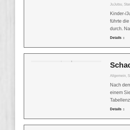
JuJutsu
,
Star
Kinder-/J
führte di
durch. N
Details
Schac
Allgemein
,
S
Nach dem 
einem Sie
Tabellen
Details