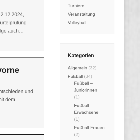
Turniere
Veranstaltung
12.12.2024,
ürtelprüfung
Volleyball
olge auch…
Kategorien
vorne
Allgemein
(32)
Fußball
(34)
Fußball –
Juniorinnen
entschieden und
(1)
mit dem
Fußball
Erwachsene
(1)
Fußball Frauen
(2)