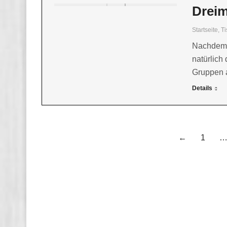
Drei
Startseite
,
Ti
Nachdem d
natürlich
Gruppen 
Details
←
1