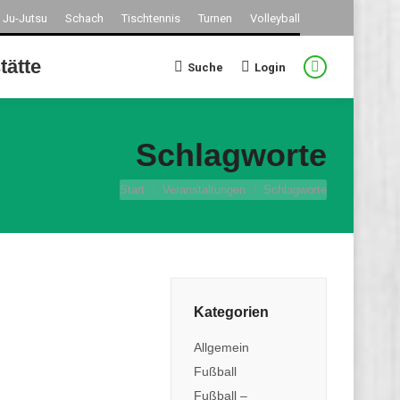
Ju-Jutsu
Schach
Tischtennis
Turnen
Volleyball
tätte
Suche
Login
Search:
Facebook
page
opens
Schlagworte
in
new
Sie befinden sich hier:
Start
Veranstaltungen
Schlagworte
window
Kategorien
Allgemein
Fußball
Fußball –